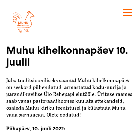
Muhu Pärandikool
Muhu kihelkonnapäev 10.
juulil
Juba traditsiooniliseks saanud Muhu kihelkonnapäev
on seekord pühendatud armastatud kodu-uurija ja
pärandihuvilise Ülo Rehepapi elutööle. Ürituse raames
saab vanas pastoraadihoones kuulata ettekandeid,
osaleda Muhu kiriku teenistusel ja külastada Muhu
vana surnuaeda. Olete oodatud!
Pühapäev, 10. juuli 2022: