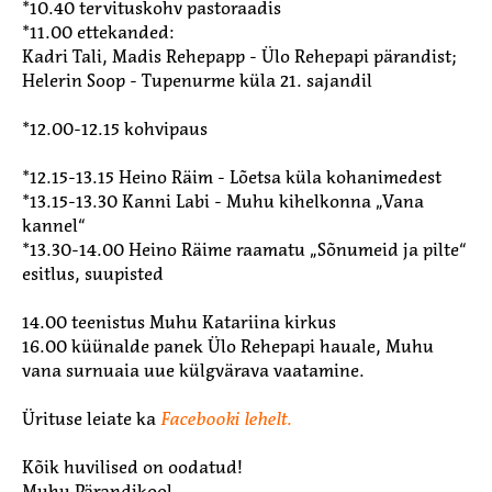
*10.40 tervituskohv pastoraadis
*11.00 ettekanded:
Kadri Tali, Madis Rehepapp - Ülo Rehepapi pärandist;
Helerin Soop - Tupenurme küla 21. sajandil
*12.00-12.15 kohvipaus
*12.15-13.15 Heino Räim - Lõetsa küla kohanimedest
*13.15-13.30 Kanni Labi - Muhu kihelkonna „Vana
kannel“
*13.30-14.00 Heino Räime raamatu „Sõnumeid ja pilte“
esitlus, suupisted
14.00 teenistus Muhu Katariina kirkus
16.00 küünalde panek Ülo Rehepapi hauale, Muhu
vana surnuaia uue külgvärava vaatamine.
Ürituse leiate ka
Facebooki lehelt.
Kõik huvilised on oodatud!
Muhu Pärandikool