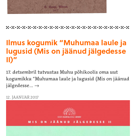
Ilmus kogumik “Muhumaa laule ja
lugusid (Mis on jäänud jälgedesse
II)”
17. detsembril tutvustas Muhu põhikoolis oma uut
kogumikku “Muhumaa laule ja lugusid (Mis on jäänud
jälgedesse… →
12. JAANUAR 2017