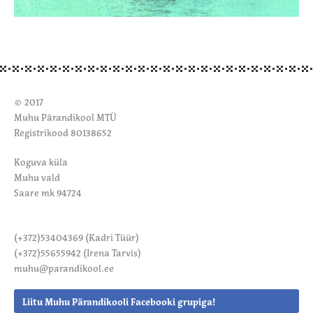
© 2017
Muhu Pärandikool MTÜ
Registrikood 80138652
Koguva küla
Muhu vald
Saare mk 94724
(+372)53404369 (Kadri Tüür)
(+372)55655942 (Irena Tarvis)
muhu@parandikool.ee
Liitu Muhu Pärandikooli
Facebooki grupiga!